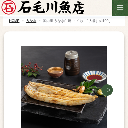
石
毛
川
魚
店
HOME
うなぎ
国内産 うなぎ白焼 中1枚（1人前）約100g