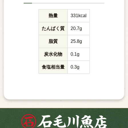
熱量
331kcal
たんぱく質
20.7g
脂質
25.8g
炭水化物
0.1g
食塩相当量
0.3g